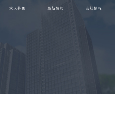
g
求人募集
最新情報
会社情報
g
l
e
n
a
v
i
g
a
t
i
o
n