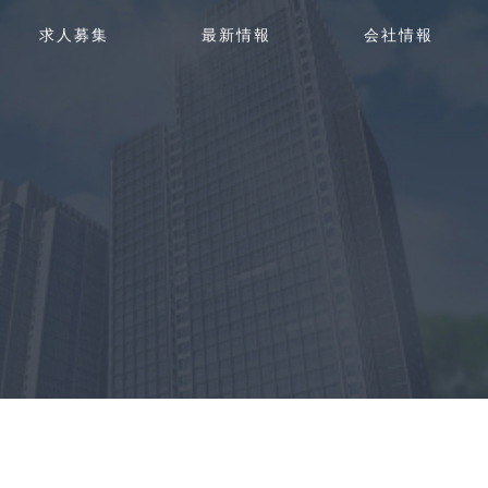
g
求人募集
最新情報
会社情報
g
l
e
n
a
v
i
g
a
t
i
o
n