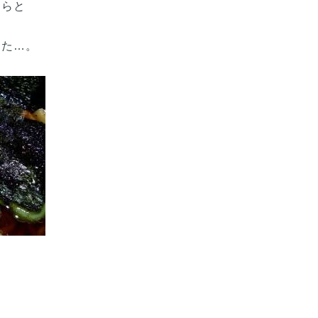
たらと
した…。