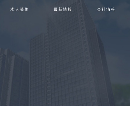
g
求人募集
最新情報
会社情報
g
l
e
n
a
v
i
g
a
t
i
o
n