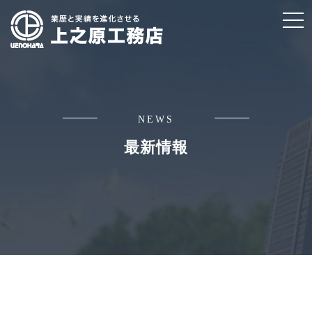
t
o
g
g
l
e
NEWS
n
最新情報
a
v
i
g
a
t
i
o