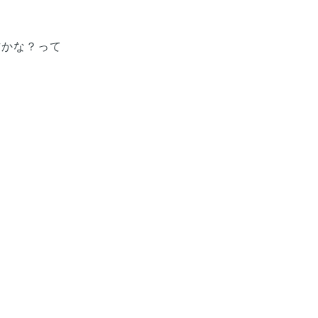
方かな？って
。