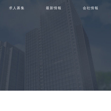
g
求人募集
最新情報
会社情報
g
l
e
n
a
v
i
g
a
t
i
o
n