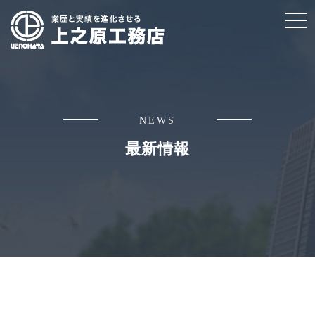
t
o
g
g
l
e
NEWS
n
最新情報
a
v
i
g
a
t
i
o