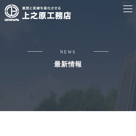
t
o
g
g
l
e
NEWS
n
最新情報
a
v
i
g
a
t
i
o