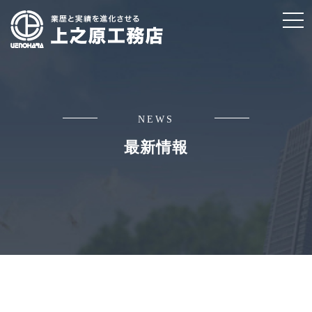
t
o
g
g
l
e
NEWS
n
最新情報
a
v
i
g
a
t
i
o