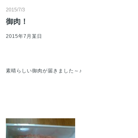
n
2015/7/3
御肉！
2015年7月某日
素晴らしい御肉が届きました～♪