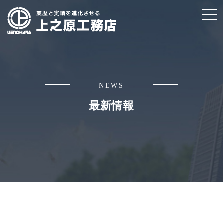
t
o
g
g
l
e
NEWS
n
最新情報
a
v
i
g
a
t
i
o