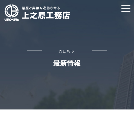
t
o
g
g
l
e
NEWS
n
最新情報
a
v
i
g
a
t
i
o